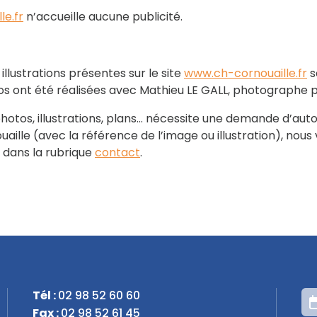
e.fr
n’accueille aucune publicité.
illustrations présentes sur le site
www.ch-cornouaille.fr
s
os ont été réalisées avec Mathieu LE GALL, photographe p
photos, illustrations, plans… nécessite une demande d’auto
uaille (avec la référence de l’image ou illustration), no
 dans la rubrique
contact
.
Tél :
02 98 52 60 60
Fax :
02 98 52 61 45