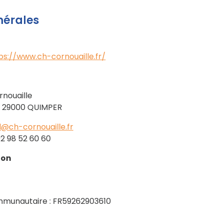
nérales
ps://www.ch-cornouaille.fr/
rnouaille
– 29000 QUIMPER
l@ch-cornouaille.fr
2 98 52 60 60
ion
munautaire : FR59262903610