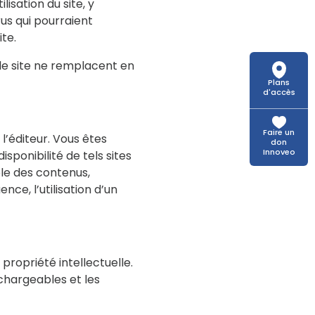
isation du site, y
rus qui pourraient
te.
 le site ne remplacent en
Plans
d'accès
Faire un
 l’éditeur. Vous êtes
don
Innoveo
sponibilité de tels sites
ble des contenus,
nce, l’utilisation d’un
 propriété intellectuelle.
chargeables et les