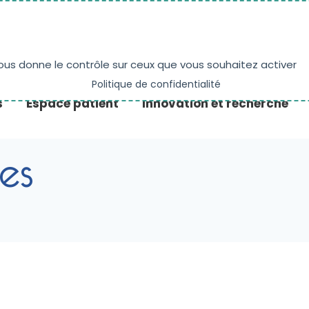
NE
PRENDRE RENDEZ-VOUS
ACTUALITÉS
vous donne le contrôle sur ceux que vous souhaitez activer
Politique de confidentialité
s
Espace patient
Innovation et recherche
les