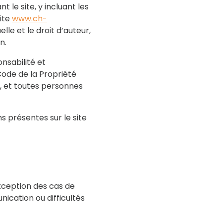
 le site, y incluant les
site
www.ch-
elle et le droit d’auteur,
n.
nsabilité et
Code de la Propriété
t, et toutes personnes
s présentes sur le site
exception des cas de
nication ou difficultés