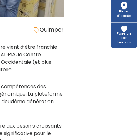
Plans
d'accès
Quimper
Faire un
don
Innoveo
re vient d’être franchie
’ADRIA, le Centre
 Occidentale (et plus
relle.
les compétences des
 génomique. La plateforme
e deuxième génération
re aux besoins croissants
 significative pour le