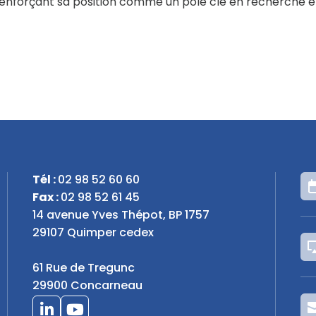
, renforçant sa position comme un pôle clé en recherche e
Tél :
02 98 52 60 60
Fax :
02 98 52 61 45
14 avenue Yves Thépot, BP 1757
29107 Quimper cedex
61 Rue de Tregunc
29900 Concarneau