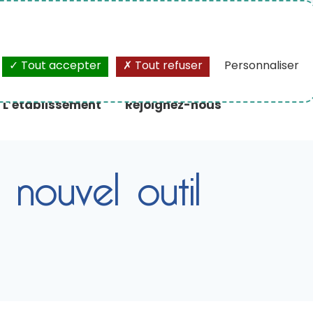
A+
/
A-
Tout accepter
Tout refuser
Personnaliser
L’établissement
Rejoignez-nous
nouvel outil