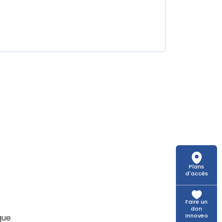
Plans
d'accès
Faire un
don
Innoveo
que