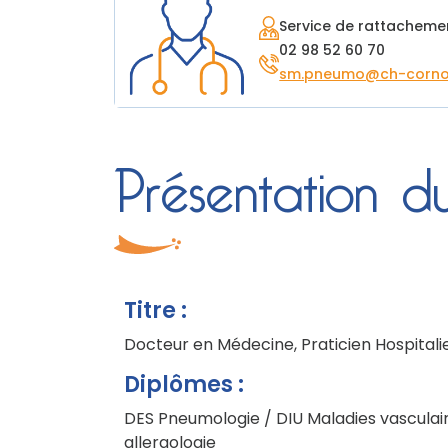
Service de rattacheme
02 98 52 60 70
sm.pneumo@ch-cornoua
Présentation 
Titre :
Docteur en Médecine, Praticien Hospitali
Diplômes :
DES Pneumologie / DIU Maladies vasculai
allergologie