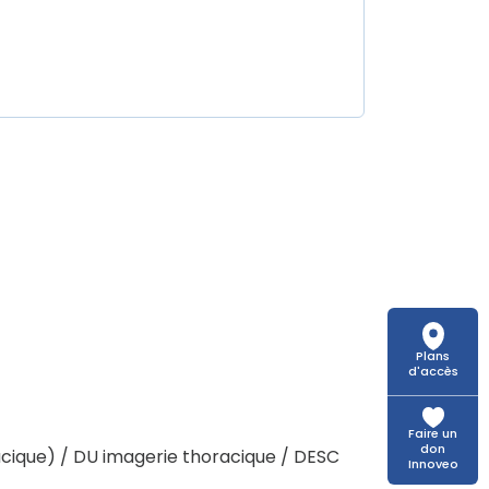
Plans
d'accès
Faire un
don
cique) / DU imagerie thoracique / DESC
Innoveo