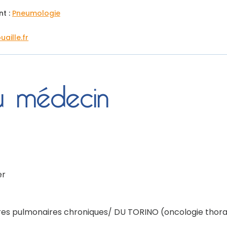
nt :
Pneumologie
ille.fr
du médecin
er
res pulmonaires chroniques/ DU TORINO (oncologie thora