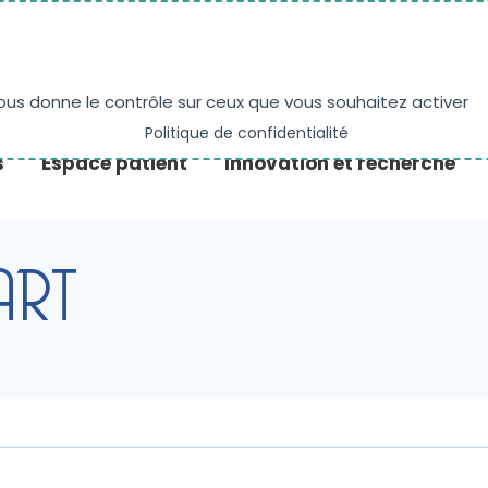
NE
PRENDRE RENDEZ-VOUS
ACTUALITÉS
vous donne le contrôle sur ceux que vous souhaitez activer
Politique de confidentialité
s
Espace patient
Innovation et recherche
ART