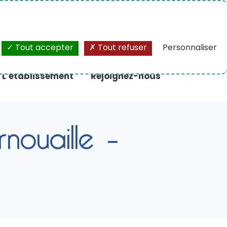
A+
/
A-
Tout accepter
Tout refuser
Personnaliser
L’établissement
Rejoignez-nous
ouaille –