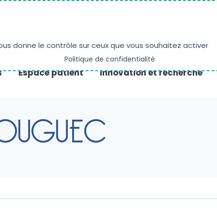
NE
PRENDRE RENDEZ-VOUS
ACTUALITÉS
vous donne le contrôle sur ceux que vous souhaitez activer
Politique de confidentialité
s
Espace patient
Innovation et recherche
 GOUGUEC