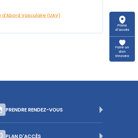
é d'Abord Vasculaire (UAV)
Plans
d'accès
Faire un
don
Innoveo
PRENDRE RENDEZ-VOUS
PLAN D'ACCÈS