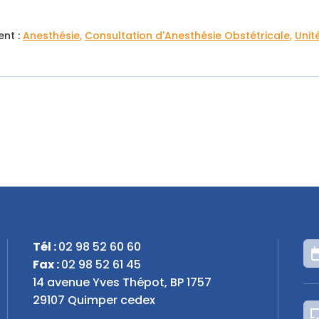
ent :
Anesthésie
Consultation d'Anesthésie Obstétricale
Unit
Tél :
02 98 52 60 60
Fax :
02 98 52 61 45
14 avenue Yves Thépot, BP 1757
29107 Quimper cedex