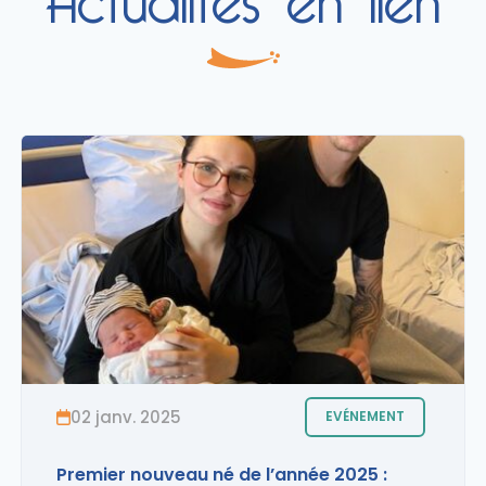
27 mai 2025
QUIMPER
Maternité : Mise en place du petit-
déjeuner en self service
Depuis le 12 mars 2025, la maternité du
Centre hospitalier de Cornouaille, à
Quimper, propose un pet...
02 janv. 2025
EVÉNEMENT
LIRE L'ACTUALITÉ
Premier nouveau né de l’année 2025 :